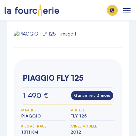
PIAGGIO FLY 125
1 490 €
Garantie :
3 mois
MARQUE
MODÈLE
PIAGGIO
FLY 125
KILOMÉTRAGE
ANNÉE MODÈLE
1811 KM
2012