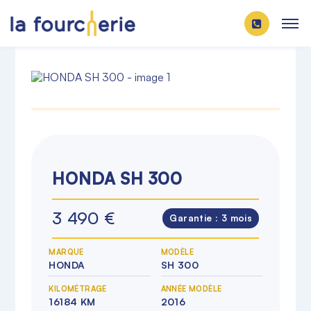
HONDA SH 300
3 490 €
Garantie :
3 mois
MARQUE
MODÈLE
HONDA
SH 300
KILOMÉTRAGE
ANNÉE MODÈLE
16184 KM
2016